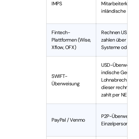
IMPS
Mitarbeiterkonte
inländische Syst
Fintech-
Rechnen USD in I
Plattformen (Wise,
zahlen über lokal
Xflow, OFX)
Systeme oder VB
USD-Überweisun
indische Gesellsc
SWIFT-
Lohnabrechnungs
Überweisung
dieser rechnet u
zahlt per NEFT/R
P2P-Überweisung
PayPal / Venmo
Einzelperson