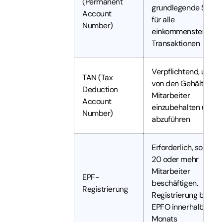
(Permanent
grundlegende Steue
Account
für alle
Number)
einkommensteuerlic
Transaktionen
Verpflichtend, um T
TAN (Tax
von den Gehältern d
Deduction
Mitarbeiter
Account
einzubehalten und
Number)
abzuführen
Erforderlich, sobald 
20 oder mehr
Mitarbeiter
EPF-
beschäftigen.
Registrierung
Registrierung bei de
EPFO innerhalb eine
Monats