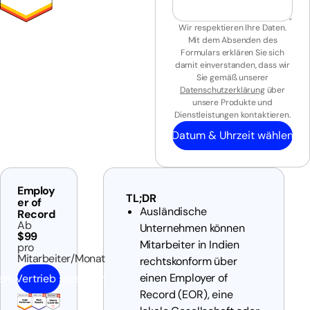
Wir respektieren Ihre Daten.
Mit dem Absenden des
Formulars erklären Sie sich
damit einverstanden, dass wir
Sie gemäß unserer
Datenschutzerklärung
über
unsere Produkte und
Dienstleistungen kontaktieren.
Datum & Uhrzeit wählen
Employ
TL;DR
er of
Ausländische
Record
Ab
Unternehmen können
$99
Mitarbeiter in Indien
pro
Mitarbeiter/Monat
rechtskonform über
einen Employer of
em Vertrieb sprechen
Record (EOR), eine