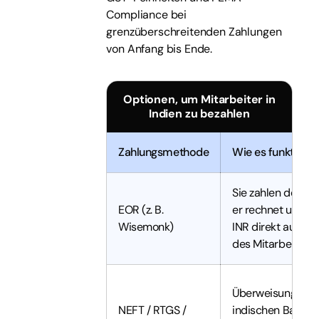
Compliance bei
grenzüberschreitenden Zahlungen
von Anfang bis Ende.
Optionen, um Mitarbeiter in
Indien zu bezahlen
Zahlungsmethode
Wie es funktionie
Sie zahlen den EO
EOR (z. B.
er rechnet um und
Wisemonk)
INR direkt auf da
des Mitarbeiters 
Überweisungen v
NEFT / RTGS /
indischen Bankko