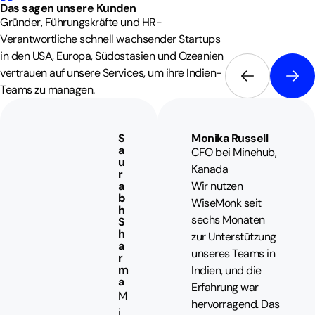
Das sagen unsere
Kunden
Gründer, Führungskräfte und HR-
Verantwortliche schnell wachsender Startups
in den USA, Europa, Südostasien und Ozeanien
vertrauen auf unsere Services, um ihre Indien-
Teams zu managen.
S
Monika Russell
a
CFO bei Minehub,
u
Kanada
r
a
Wir nutzen
b
WiseMonk seit
h
sechs Monaten
S
h
zur Unterstützung
a
unseres Teams in
r
m
Indien, und die
a
Erfahrung war
M
hervorragend. Das
i