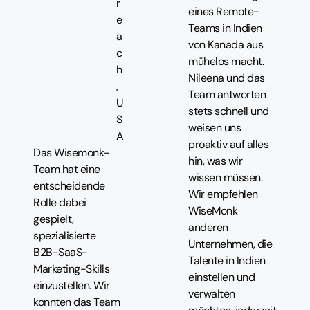
r
eines Remote-
e
Teams in Indien
a
von Kanada aus
c
mühelos macht.
h
Nileena und das
,
Team antworten
U
stets schnell und
S
weisen uns
A
proaktiv auf alles
Das Wisemonk-
hin, was wir
Team hat eine
wissen müssen.
entscheidende
Wir empfehlen
Rolle dabei
WiseMonk
gespielt,
anderen
spezialisierte
Unternehmen, die
B2B-SaaS-
Talente in Indien
Marketing-Skills
einstellen und
einzustellen. Wir
verwalten
konnten das Team