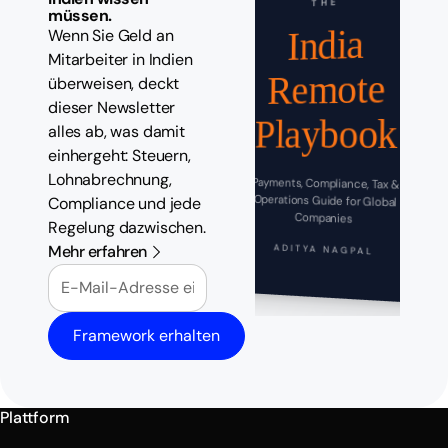
THE
müssen.
India
Wenn Sie Geld an
Mitarbeiter in Indien
Remote
überweisen, deckt
dieser Newsletter
Playbook
alles ab, was damit
einhergeht: Steuern,
Lohnabrechnung,
Payments, Compliance, Tax &
Operations Guide for Global
Compliance und jede
Companies
Regelung dazwischen.
Mehr erfahren
ADITYA NAGPAL
E-Mail
Framework erhalten
Plattform