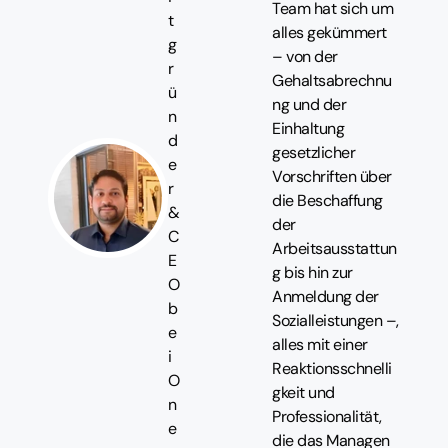
Team hat sich um
t
alles gekümmert
g
– von der
r
Gehaltsabrechnu
ü
ng und der
n
Einhaltung
d
gesetzlicher
e
Vorschriften über
r
die Beschaffung
&
der
C
Arbeitsausstattun
E
g bis hin zur
O
Anmeldung der
b
Sozialleistungen –,
e
alles mit einer
i
Reaktionsschnelli
O
gkeit und
n
Professionalität,
e
die das Managen