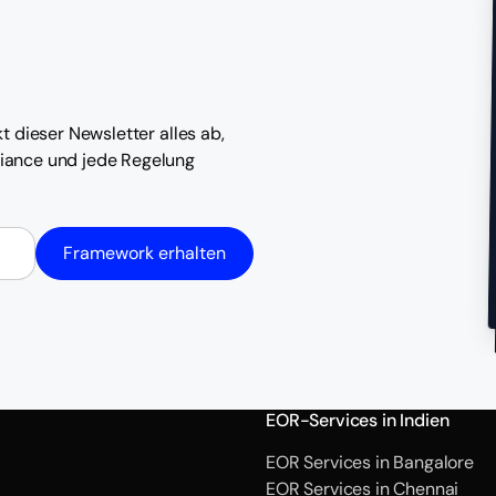
t dieser Newsletter alles ab,
iance und jede Regelung
Framework erhalten
EOR-Services in Indien
EOR Services in Bangalore
EOR Services in Chennai