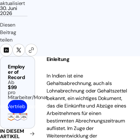
aktualisiert
30. Juni
2026
Diesen
Beitrag
teilen
Einleitung
Employ
er of
In Indien ist eine
Record
Ab
Gehaltsabrechnung, auch als
$99
Lohnabrechnung oder Gehaltszettel
pro
Mitarbeiter/Monat
bekannt, ein wichtiges Dokument,
das die Einkünfte und Abzüge eines
em Vertrieb sprechen
Arbeitnehmers für einen
bestimmten Abrechnungszeitraum
auflistet. Im Zuge der
IN DIESEM
Weiterentwicklung der
ARTIKEL