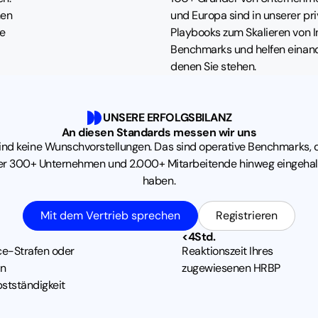
nen
und Europa sind in unserer pri
le
Playbooks zum Skalieren von 
Benchmarks und helfen einand
denen Sie stehen.
UNSERE ERFOLGSBILANZ
An diesen Standards messen wir uns
ind keine Wunschvorstellungen. Das sind operative Benchmarks, d
er 300+ Unternehmen und 2.000+ Mitarbeitende hinweg eingehal
haben.
Mit dem Vertrieb sprechen
Registrieren
<
4
S
t
d
.
e-Strafen oder
Reaktionszeit Ihres
on
zugewiesenen HRBP
stständigkeit