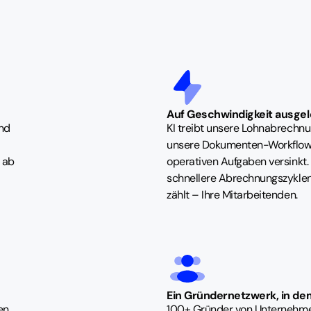
Auf Geschwindigkeit ausgel
und
KI treibt unsere Lohnabrechn
unsere Dokumenten-Workflows 
t ab
operativen Aufgaben versinkt.
schnellere Abrechnungszyklen 
zählt – Ihre Mitarbeitenden.
Ein Gründernetzwerk, in dem
en.
100+ Gründer von Unternehme