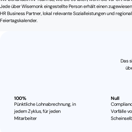
Jede über Wisemonk eingestellte Person erhält einen zugewiese
HR Business Partner, lokal relevante Sozialleistungen und regiona
Feiertagskalender.
Das s
üb
1
0
0
%
N
u
l
l
Pünktliche Lohnabrechnung, in
Complianc
jedem Zyklus, für jeden
Vorfälle v
Mitarbeiter
Scheinselb