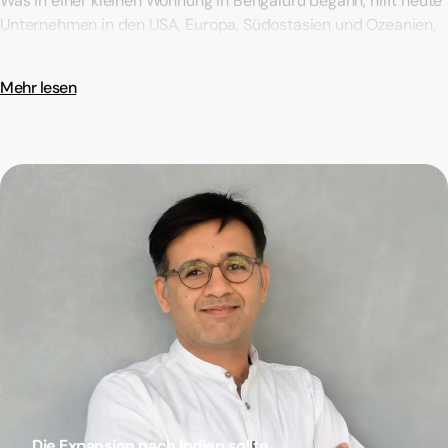
Was in einer kleinen Wohnung in Bengaluru begann, hilft heute
Unternehmen in den USA, Europa, Südostasien und Ozeanien,
Teams in Indien aufzubauen. Eine Überzeugung leitet jede
unserer Entscheidungen: Niemals soll Papierkram zwischen
Mehr lesen
einem Unternehmen und großartigem Talent stehen.
D
i
e
E
x
p
a
n
s
i
o
n
n
a
c
h
I
n
d
i
e
n
s
o
l
l
t
e