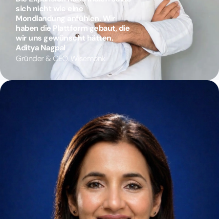
s
i
c
h
n
i
c
h
t
w
i
e
e
i
n
e
M
o
n
d
l
a
n
d
u
n
g
a
n
f
ü
h
l
e
n
.
W
i
r
h
a
b
e
n
d
i
e
P
l
a
t
t
f
o
r
m
g
e
b
a
u
t
,
d
i
e
w
i
r
u
n
s
g
e
w
ü
n
s
c
h
t
h
ä
t
t
e
n
.
Aditya Nagpal
Gründer & CEO, Wisemonk