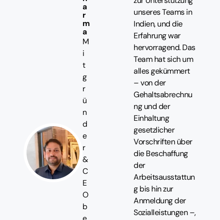
zur Unterstützung
a
unseres Teams in
r
m
Indien, und die
a
Erfahrung war
M
hervorragend. Das
i
Team hat sich um
t
alles gekümmert
g
– von der
r
Gehaltsabrechnu
ü
ng und der
n
Einhaltung
d
gesetzlicher
e
Vorschriften über
r
die Beschaffung
&
der
C
Arbeitsausstattun
E
g bis hin zur
O
Anmeldung der
b
Sozialleistungen –,
e