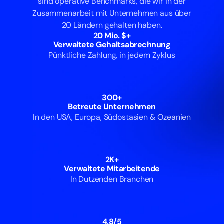
sind operative Benchmarks, die wir in der
Zusammenarbeit mit Unternehmen aus über
20 Ländern gehalten haben.
2
0
M
i
o
.
$
+
Verwaltete Gehaltsabrechnung
Pünktliche Zahlung, in jedem Zyklus
3
0
0
+
Betreute Unternehmen
In den USA, Europa, Südostasien & Ozeanien
2
K
+
Verwaltete Mitarbeitende
In Dutzenden Branchen
4
,
8
/
5