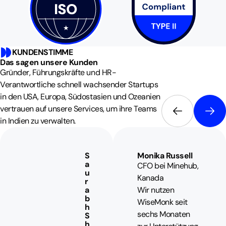
KUNDENSTIMME
Das sagen unsere Kunden
Gründer, Führungskräfte und HR-
Verantwortliche schnell wachsender Startups
in den USA, Europa, Südostasien und Ozeanien
vertrauen auf unsere Services, um ihre Teams
in Indien zu verwalten.
S
Monika Russell
a
CFO bei Minehub,
u
Kanada
r
a
Wir nutzen
b
WiseMonk seit
h
sechs Monaten
S
h