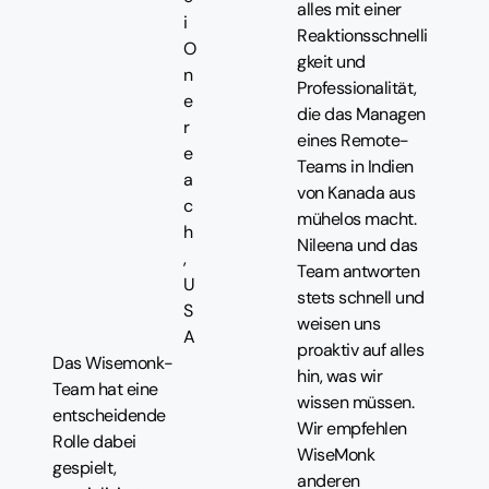
alles mit einer
i
Reaktionsschnelli
O
gkeit und
n
Professionalität,
e
die das Managen
r
eines Remote-
e
Teams in Indien
a
von Kanada aus
c
mühelos macht.
h
Nileena und das
,
Team antworten
U
stets schnell und
S
weisen uns
A
proaktiv auf alles
Das Wisemonk-
hin, was wir
Team hat eine
wissen müssen.
entscheidende
Wir empfehlen
Rolle dabei
WiseMonk
gespielt,
anderen