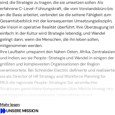
sind, die Strategie zu tragen, die sie umsetzen sollen. Als
erfahrene C-Level-Führungskraft, die vom Vorstandsbüro bis
an die Basis arbeitet, verbindet sie die seltene Fähigkeit zum
Gesamtüberblick mit der konsequenten Umsetzungsdisziplin,
die Vision in operative Realität überführt. Ihre Überzeugung ist
einfach: In der Kultur wird Strategie lebendig, und Wandel
gelingt dann, wenn die Menschen, die ihn leben sollen,
mitgenommen werden.
Ihre Laufbahn umspannt den Nahen Osten, Afrika, Zentralasien
und Indien, wo sie People-Strategie und Wandel in einigen der
größten und komplexesten Organisationen der Region
verantwortete. Bei Schneider Electric definierte und realisierte
sie als Director of HR Strategy and Workforce Planning für
MEA die regionale People-Strategie: Sie vereinfachte
Strukturen, gewichtete Kompetenzen über Märkte hinweg neu
und integrierte übernommene Unternehmen in ein
einheitliches Betriebsmodell.
Mehr lesen
Bei Majid Al Futtaim stieg sie zur Group Director of People
UNSERE MISSION
Analytics auf und beriet Geschäftsleitungen sowie den