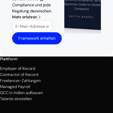
Payments, Compliance, Tax &
Operations Guide for Global
Compliance und jede
Companies
Regelung dazwischen.
Mehr erfahren
ADITYA NAGPAL
E-Mail
Framework erhalten
Plattform
Employer of Record
Contractor of Record
Freelancer-Zahlungen
Managed Payroll
GCC in Indien aufbauen
Talente einstellen