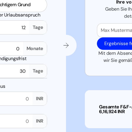
Ihre v
ichtigem Grund
Geben Sie Ih
er Urlaubsanspruch
det
Vollständiger N
Tage
zusätzliche Monate)
Ergebnisse f
Monate
Mit dem Absende
ndigungsfrist
wir Sie gemä
Tage
nus
INR
Gesamte F&F-
6,16,924 INR
INR