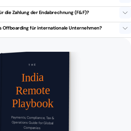
für die Zahlung der Endabrechnung (F&F)?
Offboarding für internationale Unternehmen?
THE
India
Remote
Playbook
Payments, Compliance, Tax &
Operations Guide for Global
Companies