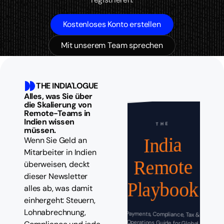
Kostenloses Konto erstellen
Mit unserem Team sprechen
THE INDIA'LOGUE
Alles, was Sie über
die Skalierung von
Remote-Teams in
Indien wissen
THE
müssen.
India
Wenn Sie Geld an
Mitarbeiter in Indien
Remote
überweisen, deckt
dieser Newsletter
Playbook
alles ab, was damit
einhergeht: Steuern,
Lohnabrechnung,
Payments, Compliance, Tax &
Operations Guide for Global