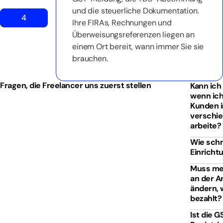
und die steuerliche Dokumentation.
4
Ihre FIRAs, Rechnungen und
Überweisungsreferenzen liegen an
einem Ort bereit, wann immer Sie sie
brauchen.
Fragen, die Freelancer uns zuerst stellen
Kann ich
wenn ic
Kunden i
verschi
arbeite?
Wie schne
Einricht
Muss me
an der A
ändern, 
bezahlt?
Ist die G