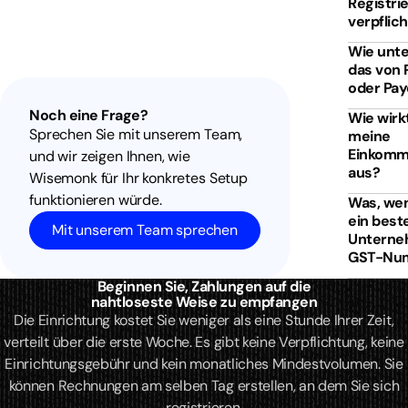
Registri
verpflic
Wie unte
das von 
oder Pa
Noch eine Frage?
Wie wirk
Sprechen Sie mit unserem Team,
meine
Einkomm
und wir zeigen Ihnen, wie
aus?
Wisemonk für Ihr konkretes Setup
funktionieren würde.
Was, wen
ein bes
Mit unserem Team sprechen
Unterne
GST-Nu
Beginnen Sie, Zahlungen auf die
nahtloseste Weise zu empfangen
Die Einrichtung kostet Sie weniger als eine Stunde Ihrer Zeit,
verteilt über die erste Woche. Es gibt keine Verpflichtung, keine
Einrichtungsgebühr und kein monatliches Mindestvolumen. Sie
können Rechnungen am selben Tag erstellen, an dem Sie sich
registrieren.