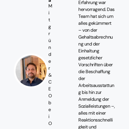
a
Erfahrung war
M
hervorragend. Das
i
Team hat sich um
t
alles gekümmert
g
– von der
r
Gehaltsabrechnu
ü
ng und der
n
Einhaltung
d
gesetzlicher
e
Vorschriften über
r
die Beschaffung
&
der
C
Arbeitsausstattun
E
g bis hin zur
O
Anmeldung der
b
Sozialleistungen –,
e
alles mit einer
i
Reaktionsschnelli
O
gkeit und