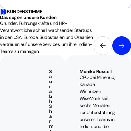
KUNDENSTIMME
Das sagen unsere
Kunden
Gründer, Führungskräfte und HR-
Verantwortliche schnell wachsender Startups
in den USA, Europa, Südostasien und Ozeanien
vertrauen auf unsere Services, um ihre Indien-
Teams zu managen.
S
Monika Russell
a
CFO bei Minehub,
u
Kanada
r
a
Wir nutzen
b
WiseMonk seit
h
sechs Monaten
S
h
zur Unterstützung
a
unseres Teams in
r
m
Indien, und die