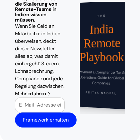
die Skalierung von
Remote-Teams in
Indien wissen
THE
müssen.
India
Wenn Sie Geld an
Mitarbeiter in Indien
Remote
überweisen, deckt
dieser Newsletter
Playbook
alles ab, was damit
einhergeht: Steuern,
Lohnabrechnung,
Payments, Compliance, Tax &
Operations Guide for Global
Compliance und jede
Companies
Regelung dazwischen.
Mehr erfahren
ADITYA NAGPAL
E-Mail
Framework erhalten