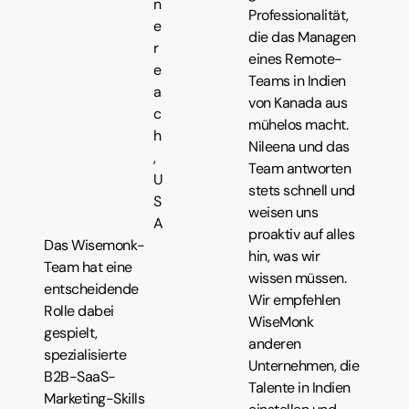
n
Professionalität,
e
die das Managen
r
eines Remote-
e
Teams in Indien
a
von Kanada aus
c
mühelos macht.
h
Nileena und das
,
Team antworten
U
stets schnell und
S
weisen uns
A
proaktiv auf alles
Das Wisemonk-
hin, was wir
Team hat eine
wissen müssen.
entscheidende
Wir empfehlen
Rolle dabei
WiseMonk
gespielt,
anderen
spezialisierte
Unternehmen, die
B2B-SaaS-
Talente in Indien
Marketing-Skills