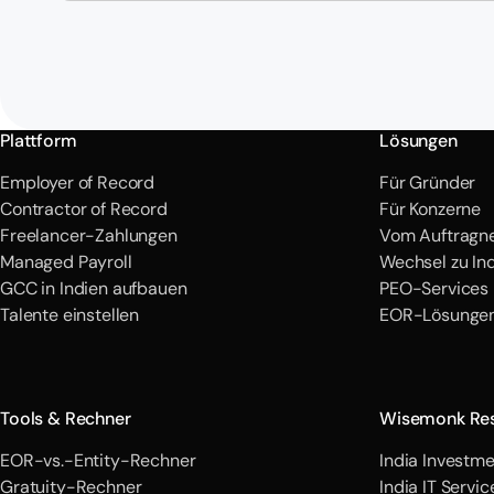
Plattform
Lösungen
Employer of Record
Für Gründer
Contractor of Record
Für Konzerne
Freelancer-Zahlungen
Vom Auftragne
Managed Payroll
Wechsel zu In
GCC in Indien aufbauen
PEO-Services 
Talente einstellen
EOR-Lösungen
Tools & Rechner
Wisemonk Re
EOR-vs.-Entity-Rechner
India Investme
Gratuity-Rechner
India IT Servi