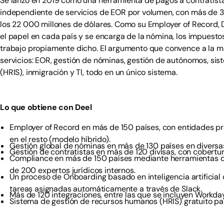
Se lanzó en 2019 como una herramienta de pagos a contratista
independiente de servicios de EOR por volumen, con más de 3
los 22 000 millones de dólares. Como su Employer of Record, D
el papel en cada país y se encarga de la nómina, los impuesto
trabajo propiamente dicho. El argumento que convence a la ma
servicios: EOR, gestión de nóminas, gestión de autónomos, s
(HRIS), inmigración y TI, todo en un único sistema.
Lo que obtiene con Deel
Employer of Record en más de 150 países, con entidades pro
en el resto (modelo híbrido).
Gestión global de nóminas en más de 130 países en diversa
Gestión de contratistas en más de 120 divisas, con cobertura
Compliance en más de 150 países mediante herramientas de i
de 200 expertos jurídicos internos.
Un proceso de Onboarding basado en inteligencia artificial
tareas asignadas automáticamente a través de Slack.
Más de 120 integraciones, entre las que se incluyen Work
Sistema de gestión de recursos humanos (HRIS) gratuito 