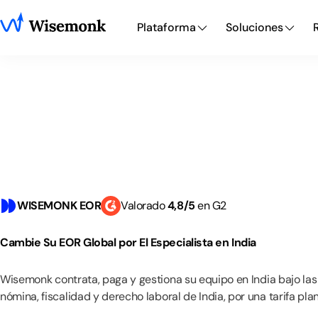
Plataforma
Soluciones
WISEMONK EOR
Valorado
4
,
8
/5
en G2
Cambie
Su
EOR
Global
por
El
Especialista
en
India
Wisemonk
contrata,
paga
y
gestiona
su
equipo
en
India
bajo
las
nómina,
fiscalidad
y
derecho
laboral
de
India,
por
una
tarifa
pla