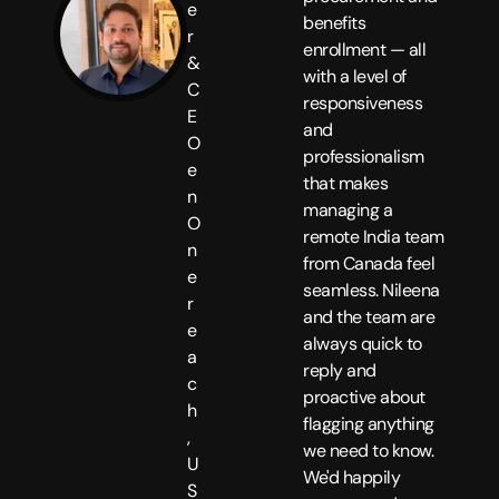
e
benefits
r
enrollment — all
&
with a level of
C
responsiveness
E
and
O
professionalism
e
that makes
n
managing a
O
remote India team
n
from Canada feel
e
seamless. Nileena
r
and the team are
e
always quick to
a
reply and
c
proactive about
h
flagging anything
,
we need to know.
U
We'd happily
S