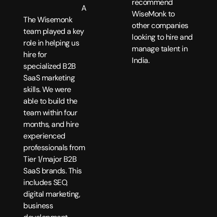
recommend
A
WiseMonk to
The Wisemonk
other companies
team played a key
looking to hire and
role in helping us
manage talent in
hire for
India.
specialized B2B
SaaS marketing
skills. We were
able to build the
team within four
months, and hire
experienced
professionals from
Tier 1/major B2B
SaaS brands. This
includes SEO,
digital marketing,
business