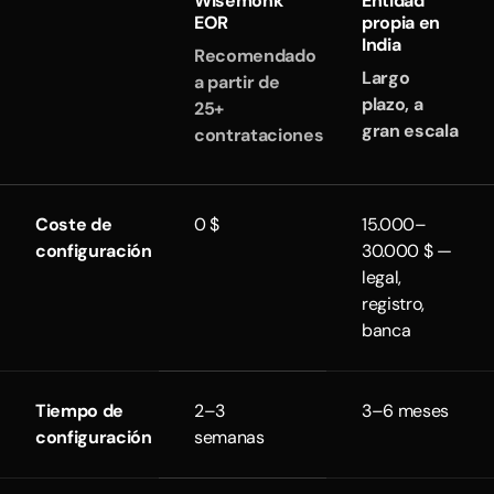
Wisemonk
Entidad
EOR
propia en
India
Recomendado
Largo
a partir de
plazo, a
25+
gran escala
contrataciones
Coste de
0 $
15.000–
configuración
30.000 $ —
legal,
registro,
banca
Tiempo de
2–3
3–6 meses
configuración
semanas