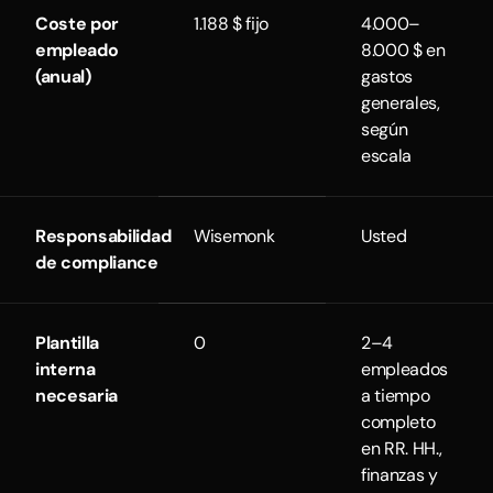
Coste por
1.188 $ fijo
4.000–
empleado
8.000 $ en
(anual)
gastos
generales,
según
escala
Responsabilidad
Wisemonk
Usted
de compliance
Plantilla
0
2–4
interna
empleados
necesaria
a tiempo
completo
en RR. HH.,
finanzas y