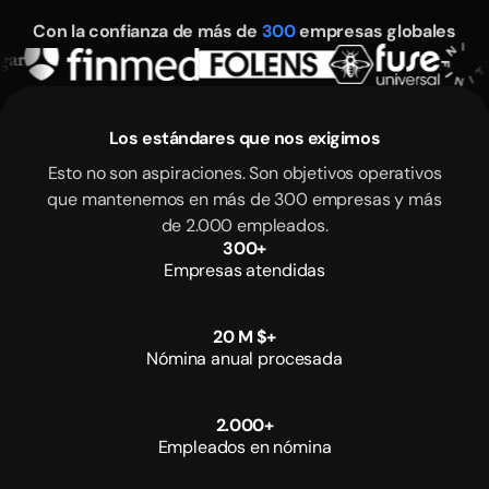
Con la confianza de más de
300
empresas globales
Los estándares que nos exigimos
Esto no son aspiraciones. Son objetivos operativos
que mantenemos en más de 300 empresas y más
de 2.000 empleados.
3
0
0
+
Empresas atendidas
2
0
M
$
+
Nómina anual procesada
2
.
0
0
0
+
Empleados en nómina