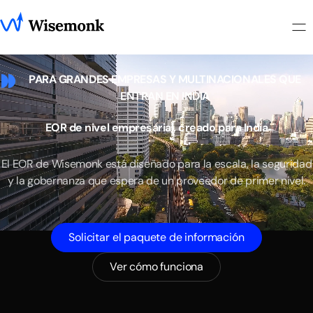
PARA GRANDES EMPRESAS Y MULTINACIONALES QUE
ENTRAN EN INDIA
EOR
de
nivel
empresarial,
creado
para
India
El
EOR
de
Wisemonk
está
diseñado
para
la
escala,
la
seguridad
y
la
gobernanza
que
espera
de
un
proveedor
de
primer
nivel.
Solicitar el paquete de información
Ver cómo funciona