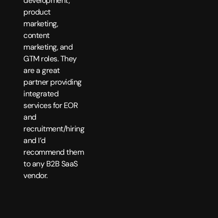
development,
product
marketing,
content
marketing, and
GTM roles. They
are a great
partner providing
integrated
services for EOR
and
recruitment/hiring
and I’d
recommend them
to any B2B SaaS
vendor.