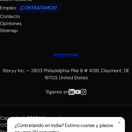
Empleo
¡CONTRATAMOS!
Contacto
Opiniones
Sitemap
WISEMONK
Storyy Inc. — 2803 Philadelphia Pike B # 4138, Claymont, DE
19703, United States
Síganos en
Copyright © 2026 Wisemonk.
Certificado SOC 2
Conforme al RGPD
¿Contratando en India? Estimo costes y plazos