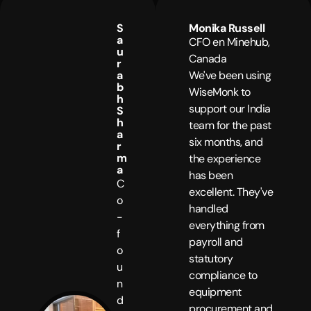
S
Monika Russell
a
CFO en Minehub,
u
Canada
r
a
We've been using
b
WiseMonk to
h
support our India
S
h
team for the past
a
six months, and
r
m
the experience
a
has been
C
excellent. They've
o
handled
-
everything from
f
payroll and
o
statutory
u
compliance to
n
equipment
d
procurement and