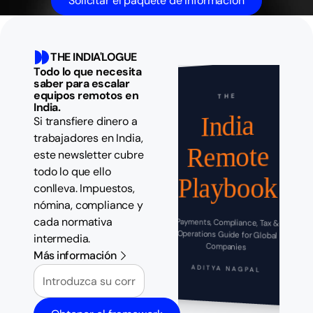
Solicitar el paquete de información
THE INDIA'LOGUE
Todo lo que necesita
saber para escalar
equipos remotos en
THE
India.
India
Si transfiere dinero a
trabajadores en India,
Remote
este newsletter cubre
todo lo que ello
Playbook
conlleva. Impuestos,
nómina, compliance y
cada normativa
Payments, Compliance, Tax &
Operations Guide for Global
intermedia.
Companies
Más información
Correo electrónico
ADITYA NAGPAL