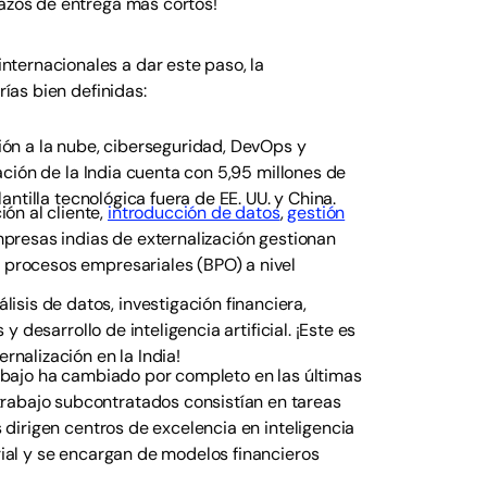
lazos de entrega más cortos!
ternacionales a dar este paso, la
rías bien definidas:
ión a la nube, ciberseguridad, DevOps y
mación de la India cuenta con 5,95 millones de
antilla tecnológica fuera de EE. UU. y China.
ón al cliente,
introducción de datos
,
gestión
empresas indias de externalización gestionan
 procesos empresariales (BPO) a nivel
lisis de datos, investigación financiera,
s y desarrollo de inteligencia artificial. ¡Este es
rnalización en la India!
trabajo ha cambiado por completo en las últimas
trabajo subcontratados consistían en tareas
s dirigen centros de excelencia en inteligencia
arial y se encargan de modelos financieros