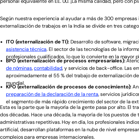
personal equivalente en EE. UU. ¡La misma calidad, pero con p
Según nuestra experiencia al ayudar a más de 300 empresas in
externalización de trabajos en la India se divide en tres catego
ITO (externalización de TI):
Desarrollo de software, migrac
asistencia técnica
. El sector de las tecnologías de la infor
profesionales cualificados, lo que lo convierte en la mayor pl
BPO (externalización de procesos empresariales):
Atenci
de nóminas
,
contabilidad
, y servicios de back-office. Las 
aproximadamente el 55 % del trabajo de externalización de
mundial.
KPO (externalización de procesos de conocimiento):
Aná
preparación de la declaración de la renta
, servicios jurídico
el segmento de más rápido crecimiento del sector de la exte
Esta es la parte que la mayoría de la gente pasa por alto. El 
dos décadas. Hace una década, la mayoría de los puestos de 
administrativas repetitivas. Hoy en día, los profesionales indio
artificial, desarrollan plataformas en la nube de nivel empres
complejos para empresas internacionales.