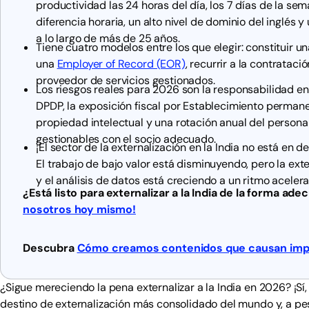
productividad las 24 horas del día, los 7 días de la se
diferencia horaria, un alto nivel de dominio del inglés 
a lo largo de más de 25 años.
Tiene cuatro modelos entre los que elegir: constituir un
una
Employer of Record (EOR)
, recurrir a la contratac
proveedor de servicios gestionados.
Los riesgos reales para 2026 son la responsabilidad en
DPDP, la exposición fiscal por Establecimiento permanen
propiedad intelectual y una rotación anual del personal 
gestionables con el socio adecuado.
¡El sector de la externalización en la India no está en dec
El trabajo de bajo valor está disminuyendo, pero la exte
y el análisis de datos está creciendo a un ritmo aceler
¿Está listo para externalizar a la India de la forma ad
nosotros hoy mismo!
Descubra
Cómo creamos contenidos que causan imp
¿Sigue mereciendo la pena externalizar a la India en 2026? ¡Sí,
destino de externalización más consolidado del mundo y, a pesa