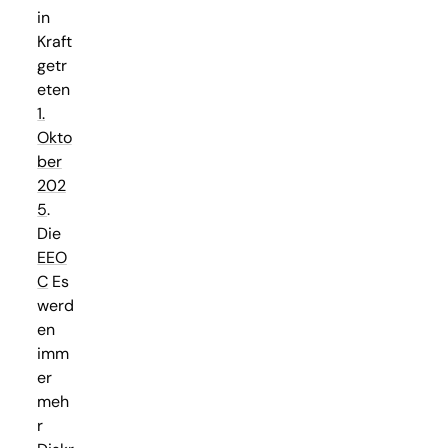
in
Kraft
getr
eten
1.
Okto
ber
202
5
.
Die
EEO
C
Es
werd
en
imm
er
meh
r