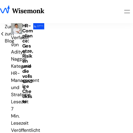
HR-
Zurück
Com
zum
plian
Verfasst
Blog
ce:
von
Ges
etze,
Aditya
Risik
Nagpal
en
und
Kategorie
die
HR-
volls
Management
tänd
ige
und
Che
Strategie
cklis
te
Lesezeit
7
Min.
Lesezeit
Veröffentlicht