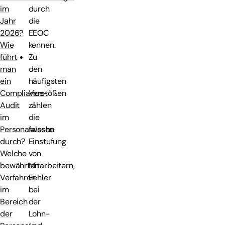
durch
im
die
Jahr
EEOC
2026?
kennen.
Wie
Zu
führt
den
man
häufigsten
ein
Verstößen
Compliance-
zählen
Audit
die
im
falsche
Personalwesen
Einstufung
durch?
von
Welche
Mitarbeitern,
bewährten
Fehler
Verfahren
bei
im
der
Bereich
Lohn-
der