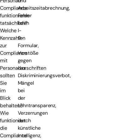
und
Personal-
Arbeitszeitabrechnung,
Compliance
Fehler
funktionieren
beim
tatsächlich?
I-
Welche
9-
Kennzahlen
Formular,
zur
Verstöße
Compliance
gegen
mit
das
Personalvorschriften
Diskriminierungsverbot,
sollten
Mängel
Sie
bei
im
der
Blick
Lohntransparenz,
behalten?
Verzerrungen
Wie
durch
funktioniert
künstliche
die
Intelligenz,
Compliance