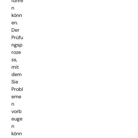
führe
n
könn
en.
Der
Prüfu
ngsp
roze
ss,
mit
dem
Sie
Probl
eme
n
vorb
euge
n
könn