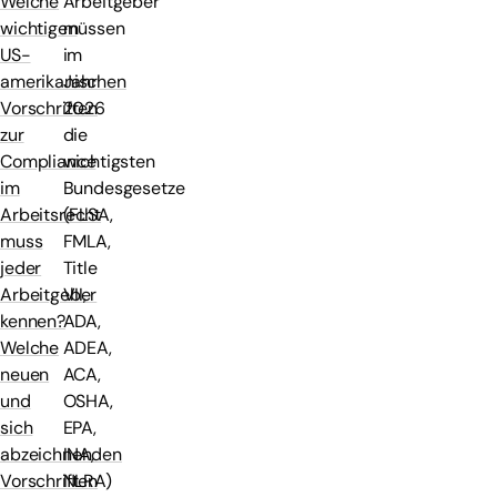
Arbeitgeber
Welche
müssen
wichtigen
im
US-
Jahr
amerikanischen
2026
Vorschriften
die
zur
wichtigsten
Compliance
Bundesgesetze
im
(FLSA,
Arbeitsrecht
FMLA,
muss
Title
jeder
VII,
Arbeitgeber
ADA,
kennen?
ADEA,
Welche
ACA,
neuen
OSHA,
und
EPA,
sich
INA,
abzeichnenden
NLRA)
Vorschriften