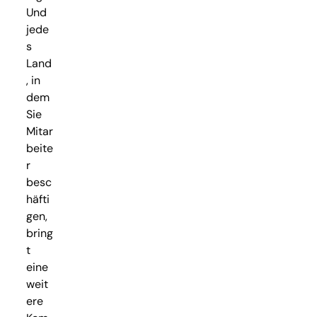
Und
jede
s
Land
, in
dem
Sie
Mitar
beite
r
besc
häfti
gen,
bring
t
eine
weit
ere