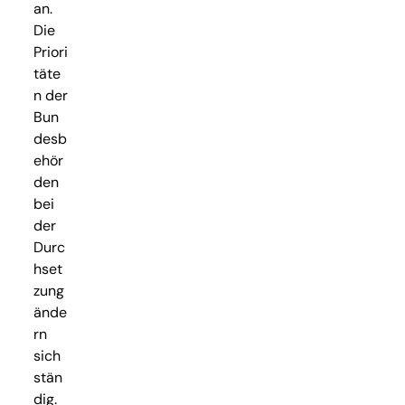
an.
Die
Priori
täte
n der
Bun
desb
ehör
den
bei
der
Durc
hset
zung
ände
rn
sich
stän
dig.