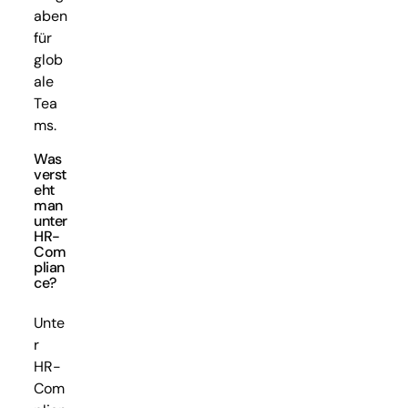
aben
für
glob
ale
Tea
ms.
Was
verst
eht
man
unter
HR-
Com
plian
ce?
Unte
r
HR-
Com