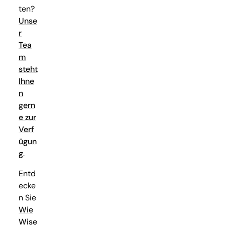
ten?
Unse
r
Tea
m
steht
Ihne
n
gern
e zur
Verf
ügun
g
.
Entd
ecke
n Sie
Wie
Wise