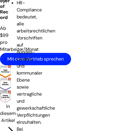
oyer
HR-
of
Compliance
Rec
bedeutet,
ord
alle
Ab
arbeitsrechtlichen
$99
Vorschriften
pro
auf
Mitarbeiter/Monat
Bundes-,
Mit dem Vertrieb sprechen
Landes-
und
kommunaler
Ebene
sowie
vertragliche
und
In
gewerkschaftliche
diesem
Verpflichtungen
Artikel
einzuhalten.
Bei