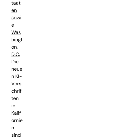
taat
en
sowi
e
Was
hingt
on,
D.C.
Die
neue
n KI-
Vors
chrif
ten
in
Kalif
ornie
n
sind