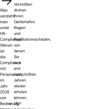
Verstößen
drohen
Was
Ihnen
versteht
Geldstrafen,
man
Klagen
unter
und
HR-
Reputationsschäden,
Compliance?
von
Warum
denen
ist
Sie
die
sich
Compliance
erst
mit
nach
Personalvorschriften
Jahren
im
wieder
Jahr
erholen
2026
können.
von
US-
Bedeutung?