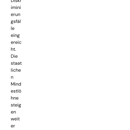
Diskr
imini
erun
gsfäl
le
eing
ereic
ht.
Die
staat
liche
n
Mind
estlö
hne
steig
en
weit
er