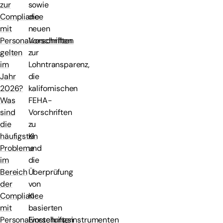
sowie
zur
die
Compliance
neuen
mit
Vorschriften
Personalvorschriften
zur
gelten
Lohntransparenz,
im
die
Jahr
kalifornischen
2026?
FEHA-
Was
Vorschriften
sind
zu
die
KI
häufigsten
und
Probleme
die
im
Überprüfung
Bereich
von
der
KI-
Compliance
basierten
mit
Einstellungsinstrumenten
Personalvorschriften