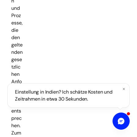
n
und
Proz
esse,
die
den
gelte
nden
gese
tzlic
hen
Anfo
rder
Einstellung in Indien? Ich schätze Kosten und
unge
Zeitrahmen in etwa 30 Sekunden.
n
ents
prec
hen.
Zum