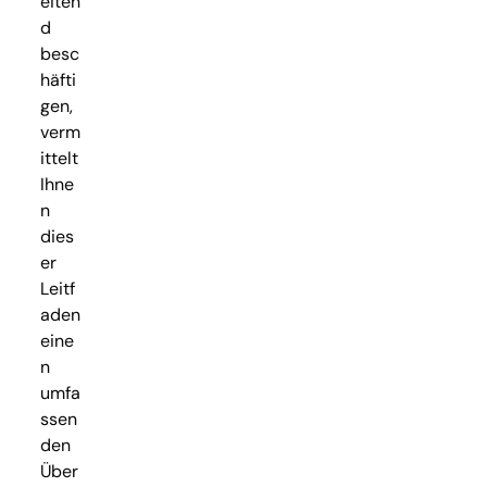
eiten
d
besc
häfti
gen,
verm
ittelt
Ihne
n
dies
er
Leitf
aden
eine
n
umfa
ssen
den
Über