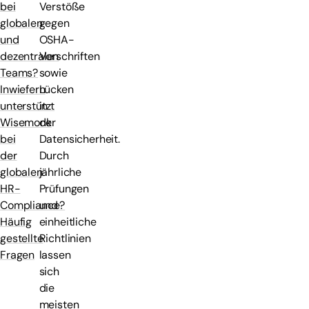
Verstöße
bei
gegen
globalen
OSHA-
und
Vorschriften
dezentralen
sowie
Teams?
Lücken
Inwiefern
in
unterstützt
der
Wisemonk
Datensicherheit.
bei
Durch
der
jährliche
globalen
Prüfungen
HR-
und
Compliance?
einheitliche
Häufig
Richtlinien
gestellte
lassen
Fragen
sich
die
meisten