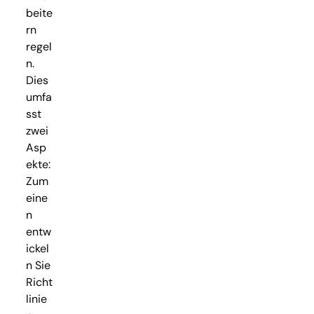
beite
rn
regel
n.
Dies
umfa
sst
zwei
Asp
ekte:
Zum
eine
n
entw
ickel
n Sie
Richt
linie