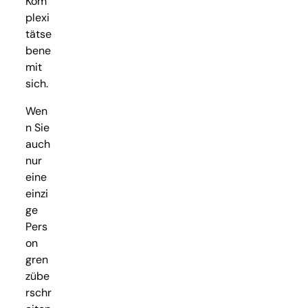
Kom
plexi
tätse
bene
mit
sich.
Wen
n Sie
auch
nur
eine
einzi
ge
Pers
on
gren
zübe
rschr