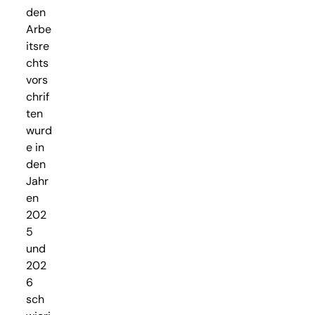
den
Arbe
itsre
chts
vors
chrif
ten
wurd
e in
den
Jahr
en
202
5
und
202
6
sch