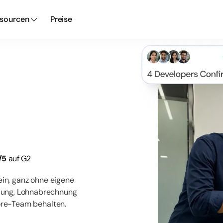
sourcen
Preise
/5
auf G2
ein, ganz ohne eigene
llung, Lohnabrechnung
hore-Team behalten.