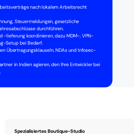
rbeitsverträge nach lokalem Arbeitsrecht
hnung, Steuermeldungen, gesetzliche
Jahresabschlüsse durchführen.
 -lieferung koordinieren, dazu MDM-, VPN-
g-Setup bei Bedarf.
aren Übertragungsklauseln, NDAs und Infosec-
rtner in Indien agieren, den Ihre Entwickler bei
.
Spezialisiertes Boutique-Studio