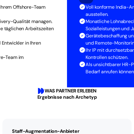
r Ihrem Offshore-Team
Voll konforme India-A
ausstellen.
ivery-Qualität managen.
Monatliche Lohnabrec
ie täglichen Arbeitszeiten
Sozialleistungen und 
Gerätebeschaffung und
ntwickler in Ihren
und Remote-Monitorin
Ihr IP mit durchsetzb
hore-Team im
Kontrollen schützen.
Als unsichtbarer HR-Pa
Bedarf anrufen können
WAS PARTNER ERLEBEN
Ergebnisse nach Archetyp
Staff-Augmentation-Anbieter