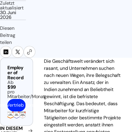
Zuletzt
aktualisiert
30. Juni
2026
Diesen
Beitrag
teilen
Die Geschäftswelt verändert sich
Employ
rasant, und Unternehmen suchen
er of
nach neuen Wegen, ihre Belegschaft
Record
Ab
zu verwalten. Ein Ansatz, der in
$99
Indien zunehmend an Beliebtheit
pro
Mitarbeiter/Monat
gewinnt, ist die befristete
Beschäftigung. Das bedeutet, dass
em Vertrieb sprechen
Mitarbeiter für kurzfristige
Tätigkeiten oder bestimmte Projekte
eingestellt werden, anstatt ihnen
IN DIESEM
eine Festanstellung anzubieten.