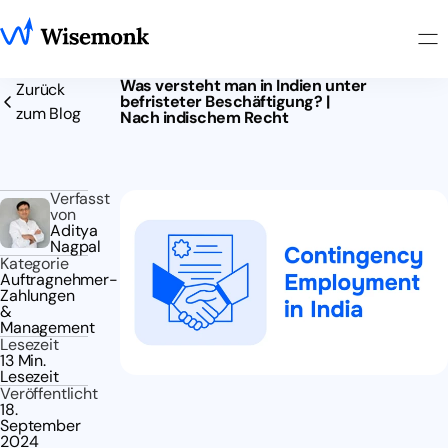
Was versteht man in Indien unter
Zurück
befristeter Beschäftigung? |
zum Blog
Nach indischem Recht
Verfasst
von
Aditya
Nagpal
Kategorie
Auftragnehmer-
Zahlungen
&
Management
Lesezeit
13 Min.
Lesezeit
Veröffentlicht
18.
September
2024