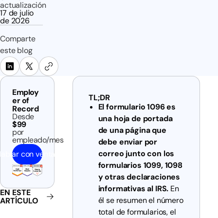
actualización
17 de julio
de 2026
Comparte
este blog
Employ
TL;DR
er of
El formulario 1096 es
Record
Desde
una hoja de portada
$99
de una página que
por
empleado/mes
debe enviar por
correo junto con los
ablar con ventas
formularios 1099, 1098
y otras declaraciones
informativas al IRS.
En
EN ESTE
él se resumen el número
ARTÍCULO
total de formularios, el