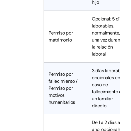
hijo
Opcional: 5 días
laborables;
Permiso por
normalmente,
matrimonio
una vez durante
la relación
laboral
3 días laborables
Permiso por
opcionales en
fallecimiento /
caso de
Permiso por
fallecimiento de
motivos
un familiar
humanitarios
directo
De 1 a 2 días al
año, opcionales,