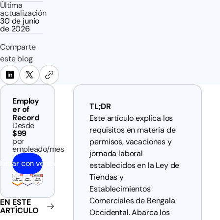
Última
actualización
30 de junio
de 2026
Comparte
este blog
Employ
TL;DR
er of
Record
Este artículo explica los
Desde
requisitos en materia de
$99
por
permisos, vacaciones y
empleado/mes
jornada laboral
ablar con ventas
establecidos en la Ley de
Tiendas y
Establecimientos
Comerciales de Bengala
EN ESTE
ARTÍCULO
Occidental. Abarca los