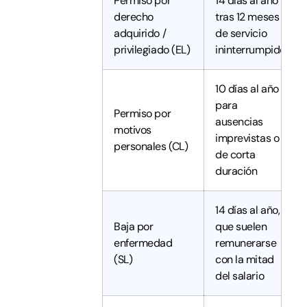
Permiso por
14 días al año
derecho
tras 12 meses
adquirido /
de servicio
privilegiado (EL)
ininterrumpido
10 días al año
para
Permiso por
ausencias
motivos
imprevistas o
personales (CL)
de corta
duración
14 días al año,
Baja por
que suelen
enfermedad
remunerarse
(SL)
con la mitad
del salario