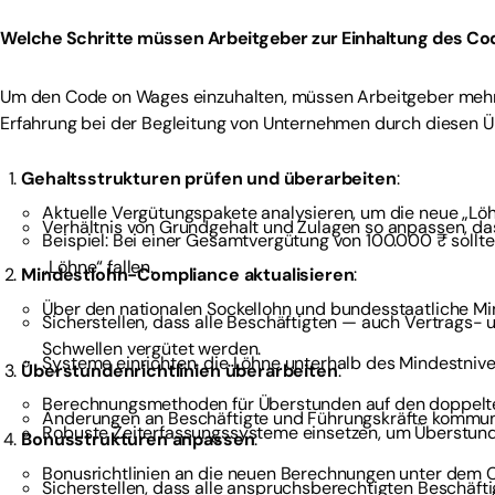
Welche Schritte müssen Arbeitgeber zur Einhaltung des 
Um den Code on Wages einzuhalten, müssen Arbeitgeber mehre
Erfahrung bei der Begleitung von Unternehmen durch diesen Ü
Gehaltsstrukturen prüfen und überarbeiten
:
Aktuelle Vergütungspakete analysieren, um die neue „Löhn
Verhältnis von Grundgehalt und Zulagen so anpassen, da
Beispiel: Bei einer Gesamtvergütung von 100.000 ₹ sollt
„Löhne“ fallen.
Mindestlohn-Compliance aktualisieren
:
Über den nationalen Sockellohn und bundesstaatliche Min
Sicherstellen, dass alle Beschäftigten — auch Vertrags- u
Schwellen vergütet werden.
Systeme einrichten, die Löhne unterhalb des Mindestniv
Überstundenrichtlinien überarbeiten
:
Berechnungsmethoden für Überstunden auf den doppelt
Änderungen an Beschäftigte und Führungskräfte kommuni
Robuste Zeiterfassungssysteme einsetzen, um Überstund
Bonusstrukturen anpassen
:
Bonusrichtlinien an die neuen Berechnungen unter dem 
Sicherstellen, dass alle anspruchsberechtigten Beschäfti