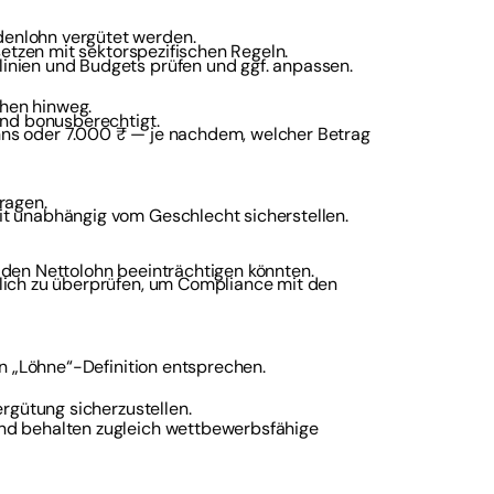
enlohn vergütet werden.
setzen mit sektorspezifischen Regeln.
inien und Budgets prüfen und ggf. anpassen.
hen hinweg.
ind bonusberechtigt.
ns oder 7.000 ₹ — je nachdem, welcher Betrag
ragen.
t unabhängig vom Geschlecht sicherstellen.
 den Nettolohn beeinträchtigen könnten.
lich zu überprüfen, um Compliance mit den
n „Löhne“-Definition entsprechen.
rgütung sicherzustellen.
nd behalten zugleich wettbewerbsfähige