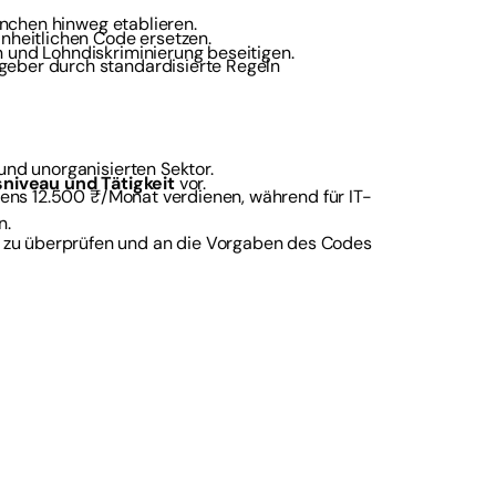
anchen hinweg etablieren.
inheitlichen Code ersetzen.
n und Lohndiskriminierung beseitigen.
geber durch standardisierte Regeln
und unorganisierten Sektor.
sniveau und Tätigkeit
vor.
tens 12.500 ₹/Monat verdienen, während für IT-
n.
 zu überprüfen und an die Vorgaben des Codes