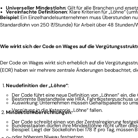
Universeller Mindestlohn
: Gilt für alle Branchen und erse
Vereinfachte Definitionen
: Klare Kriterien für „Löhne“ (u
Beispiel
: Ein Einzelhandelsunternehmen muss Überstunden nu
Standardlohn von 250 ₹/Stunde) für Arbeit über 48 Stunden/
Wie wirkt sich der Code on Wages auf die Vergütungsstrukt
Der Code on Wages wirkt sich erheblich auf die Vergütungsstru
(EOR) haben wir mehrere zentrale Änderungen beobachtet, die
Neudefinition der „Löhne“
:
Der Code führt eine neue Definition von „Löhnen“ ein, di
Bestimmte Bestandteile wie HRA, Fahrtkostenzuschuss u
Auswirkung: Unternehmen müssen Gehaltspakete so umst
Vergütung in die Kategorie „Löhne“ fallen.
Mindestlohnberechnungen
:
Der Code schreibt einen von der Zentralregierung festgel
Bundesstaaten dürfen ihre Mindestlöhne nicht unter die
Beispiel: Liegt der Sockellohn bei 178 ₹ pro Tag, müssen
oder höherem Niveau festsetzen.