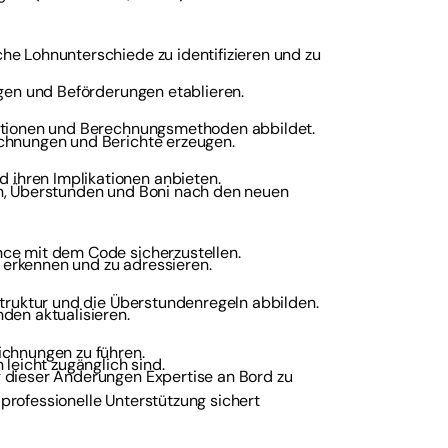
he Lohnunterschiede zu identifizieren und zu
ngen und Beförderungen etablieren.
nitionen und Berechnungsmethoden abbildet.
chnungen und Berichte erzeugen.
ihren Implikationen anbieten.
en, Überstunden und Boni nach den neuen
ce mit dem Code sicherzustellen.
erkennen und zu adressieren.
struktur und die Überstundenregeln abbilden.
den aktualisieren.
ichnungen zu führen.
leicht zugänglich sind.
 dieser Änderungen Expertise an Bord zu
rofessionelle Unterstützung sichert