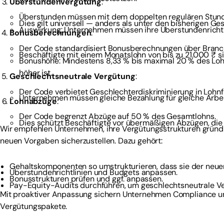
Überstundenvergütung
:
Überstunden müssen mit dem doppelten regulären Stund
Dies gilt universell — anders als unter den bisherigen Ge
Auswirkung: Unternehmen müssen ihre Überstundenrichtl
Bonusberechnungen
:
Der Code standardisiert Bonusberechnungen über Branc
Beschäftigte mit einem Monatslohn von bis zu 21.000 ₹ s
Bonushöhe: Mindestens 8,33 % bis maximal 20 % des Loh
höher ist.
Geschlechtsneutrale Vergütung
:
Der Code verbietet Geschlechterdiskriminierung in Lohnf
Unternehmen müssen gleiche Bezahlung für gleiche Arbei
Lohnabzüge
:
Der Code begrenzt Abzüge auf 50 % des Gesamtlohns.
Dies schützt Beschäftigte vor übermäßigen Abzügen, die
Wir empfehlen Unternehmen, ihre Vergütungsstrukturen gründ
neuen Vorgaben sicherzustellen. Dazu gehört:
Gehaltskomponenten so umstrukturieren, dass sie der neue
Überstundenrichtlinien und Budgets anpassen.
Bonusstrukturen prüfen und ggf. anpassen.
Pay-Equity-Audits durchführen, um geschlechtsneutrale Ve
Mit proaktiver Anpassung sichern Unternehmen Compliance u
Vergütungspakete.