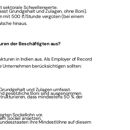
tzt sektorale Schwellenwerte.
mfasst Grundgehalt und Zulagen, ohne Boni).
n mit 500 ₹/Stunde vergüten (bei einem
Woche hinaus.
uren der Beschäftigten aus?
kturen in Indien aus. Als Employer of Record
 Unternehmen berücksichtigen sollten:
e Grundgehalt und Zulagen umfasst.
nd gesetzliche Boni sind ausgenommen.
rukturieren, dass mindestens 50 % der
egten Sockellohn vor.
sem Sockel ansetzen.
 Bundesstaaten ihre Mindestlöhne auf diesem