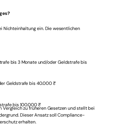
ages?
i Nichteinhaltung ein. Die wesentlichen
trafe bis 3 Monate und/oder Geldstrafe bis
der Geldstrafe bis 40.000 ₹
strafe bis 100.000 ₹
 Vergleich zu früheren Gesetzen und stellt bei
rdergrund. Dieser Ansatz soll Compliance-
rschutz erhalten.