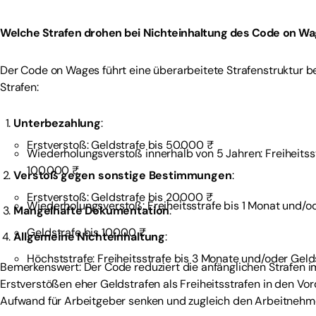
Welche Strafen drohen bei Nichteinhaltung des Code on W
Der Code on Wages führt eine überarbeitete Strafenstruktur be
Strafen:
Unterbezahlung
:
Erstverstoß: Geldstrafe bis 50.000 ₹
Wiederholungsverstoß innerhalb von 5 Jahren: Freiheitss
100.000 ₹
Verstoß gegen sonstige Bestimmungen
:
Erstverstoß: Geldstrafe bis 20.000 ₹
Wiederholungsverstoß: Freiheitsstrafe bis 1 Monat und/o
Mangelhafte Dokumentation
:
Geldstrafe bis 10.000 ₹
Allgemeine Nichteinhaltung
:
Höchststrafe: Freiheitsstrafe bis 3 Monate und/oder Geld
Bemerkenswert: Der Code reduziert die anfänglichen Strafen im
Erstverstößen eher Geldstrafen als Freiheitsstrafen in den Vo
Aufwand für Arbeitgeber senken und zugleich den Arbeitnehme