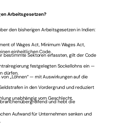
gen Arbeitsgesetzen?
r den bisherigen Arbeitsgesetzen in Indien:
ayment of Wages Act, Minimum Wages Act,
inen einheitlichen Code.
nur bestimmte Sektoren erfassten, gilt der Code
ntralregierung festgelegten Sockellohns ein —
n dürfen.
ion von „Löhnen“ — mit Auswirkungen auf die
 Geldstrafen in den Vordergrund und reduziert
zahlung unabhängig vom Geschlecht.
 branchenübergreifend und hebt die
ischen Aufwand für Unternehmen senken und
.