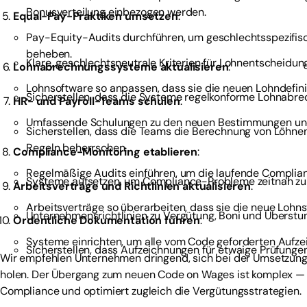
Bonusverteilung einbezogen werden.
Equal-Pay-Praktiken umsetzen
:
Pay-Equity-Audits durchführen, um geschlechtsspezifisc
beheben.
Klare, geschlechtsneutrale Kriterien für Lohnentscheidu
Lohnabrechnungssysteme aktualisieren
:
Lohnsoftware so anpassen, dass sie die neuen Lohndefi
Sicherstellen, dass die Systeme regelkonforme Lohnabre
HR- und Payroll-Teams schulen
:
Umfassende Schulungen zu den neuen Bestimmungen und 
Sicherstellen, dass die Teams die Berechnung von Löhn
Regeln beherrschen.
Compliance-Monitoring etablieren
:
Regelmäßige Audits einführen, um die laufende Complian
Systeme aufsetzen, um Compliance-Probleme zeitnah zu 
Arbeitsverträge und Richtlinien aktualisieren
:
Arbeitsverträge so überarbeiten, dass sie die neue Lohn
Unternehmensrichtlinien zu Vergütung, Boni und Überstun
Ordentliche Dokumentation führen
:
Systeme einrichten, um alle vom Code geforderten Aufze
Sicherstellen, dass Aufzeichnungen für etwaige Prüfungen 
Wir empfehlen Unternehmen dringend, sich bei der Umsetzung
holen. Der Übergang zum neuen Code on Wages ist komplex — p
Compliance und optimiert zugleich die Vergütungsstrategien.