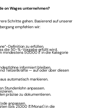
Code on Wages unternehmen?
re Schritte gehen. Basierend auf unserer
bergang empfehlen wir:
e“-Definition zu erfüllen.
ss die 50-%-Vorgabe erfüllt wird.
en mindestens 50.000 ₹ in die Kategorie
destlöhne informiert bleiben.
nd Teilzeitkräfte — auf oder über diesen
eaus automatisch markieren.
en Stundenlohn anpassen.
zieren.
en präzise zu dokumentieren.
Code anpassen.
gten (bis 21.000 ₹/Monat) in die