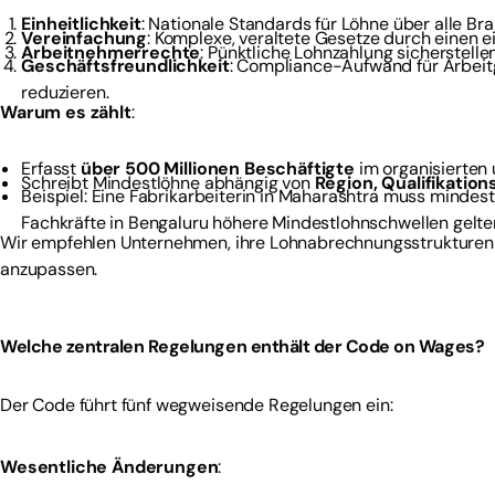
Einheitlichkeit
: Nationale Standards für Löhne über alle Br
Vereinfachung
: Komplexe, veraltete Gesetze durch einen e
Arbeitnehmerrechte
: Pünktliche Lohnzahlung sicherstelle
Geschäftsfreundlichkeit
: Compliance-Aufwand für Arbeit
reduzieren.
Warum es zählt
:
Erfasst
über 500 Millionen Beschäftigte
im organisierten 
Schreibt Mindestlöhne abhängig von
Region, Qualifikation
Beispiel: Eine Fabrikarbeiterin in Maharashtra muss mindes
Fachkräfte in Bengaluru höhere Mindestlohnschwellen gelte
Wir empfehlen Unternehmen, ihre Lohnabrechnungsstrukturen
anzupassen.
Welche zentralen Regelungen enthält der Code on Wages?
Der Code führt fünf wegweisende Regelungen ein:
Wesentliche Änderungen
: