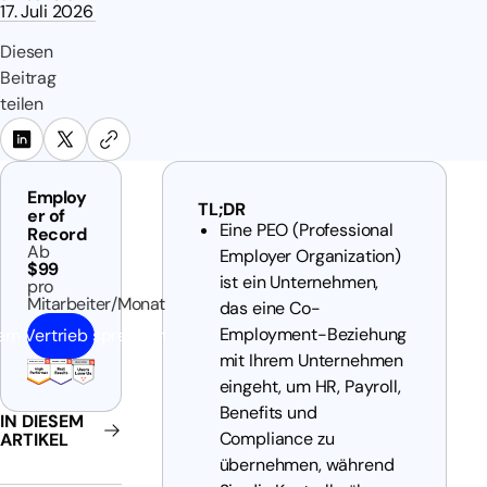
17. Juli 2026
Diesen
Beitrag
teilen
Employ
TL;DR
er of
Eine PEO (Professional
Record
Ab
Employer Organization)
$99
ist ein Unternehmen,
pro
Mitarbeiter/Monat
das eine Co-
Employment-Beziehung
em Vertrieb sprechen
mit Ihrem Unternehmen
eingeht, um HR, Payroll,
Benefits und
IN DIESEM
Compliance zu
ARTIKEL
übernehmen, während