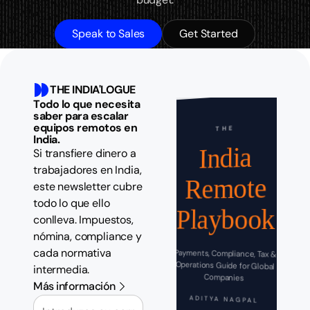
Speak to Sales
Get Started
THE INDIA'LOGUE
Todo lo que necesita
saber para escalar
equipos remotos en
THE
India.
India
Si transfiere dinero a
trabajadores en India,
Remote
este newsletter cubre
todo lo que ello
Playbook
conlleva. Impuestos,
nómina, compliance y
cada normativa
Payments, Compliance, Tax &
Operations Guide for Global
intermedia.
Companies
Más información
Correo electrónico
ADITYA NAGPAL